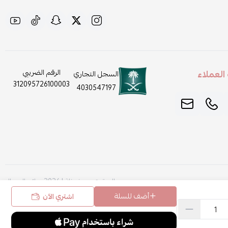
لعملاء
الرقم الضريبي
السجل التجاري
312095726100003
4030547197
الحقوق محفوظة | 2026
روائح الجمال
أضف للسلة
اشتري الآن