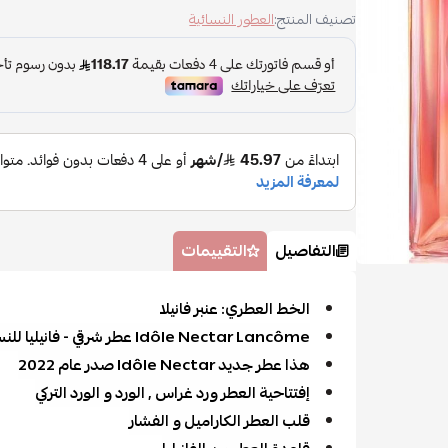
تصنيف المنتج:
العطور النسائية
التفاصيل
التقييمات
الخط العطري: عنبر فانيلا
Idôle Nectar Lancôme عطر شرقي - فانيليا للنساء
هذا عطر جديد Idôle Nectar صدر عام 2022
إفتتاحية العطر ورد غراس , الورد و الورد التركي
قلب العطر الكاراميل و الفشار