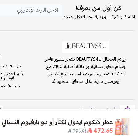
كن أول من يعرف!
اشترك بنشرتنا البريدية ليصلك كل جديد.
ا
روائح الجمال BEAUTYS4U متجر عطور فاخر
سياسة الاست
يقدم عطور نسائية ورجالية أصلية 100٪ مع
تشكيلة عطور حصرية تناسب جميع الأذواق
تأثير العطور ع
قوة روائ
وتوصيل سريع لكل مناطق السعودية.
سياسة الاست
موثّق في منصة الأعمال
عطر لانكوم ايدول نكتار او دو بارفيوم النسائي 100مل
472.65
796.81