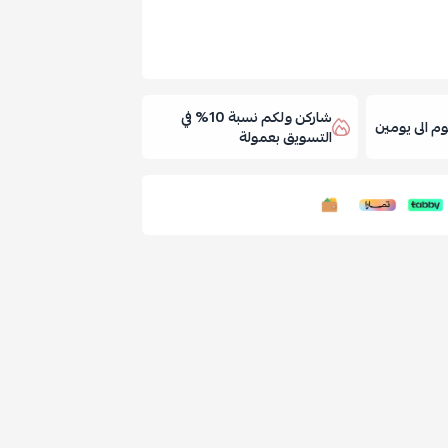
شاركن ولكم نسبة 10% في
 الى يومين
التسويق بعمولة