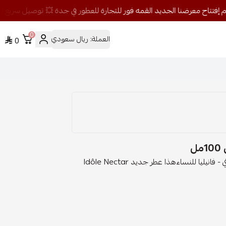
0
العملة:
ريال سعودي
0
ل
الخط العطري: عنبر فانيلاIdôle Nectar Lancôme عطر شرقي - فانيليا للنساءهذا عطر جديد Idôle Nectar