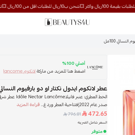
روائح الجمال
لنسائي 100مل
أصلي 100%
اضغط هنا للمزيد من ماركة
لانكوم lancome
عطر لانكوم ايدول نكتار او دو بارفيوم النسائي 100م
صدر عام 2022إفتتاحية العطر ورد غ...
قراءة المزيد
472.65
796.81
السعر شامل الضريبه
متوفر