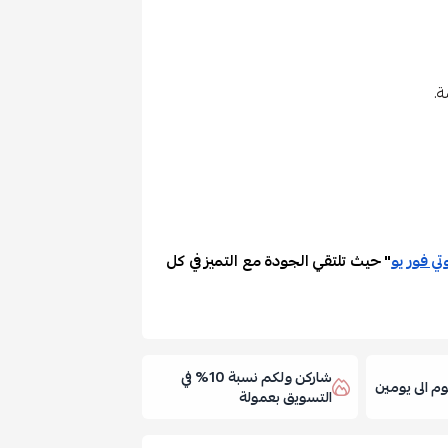
ة.
تي فور يو
" حيث تلتقي الجودة مع التميز في كل
شاركن ولكم نسبة 10% في
 الى يومين
التسويق بعمولة