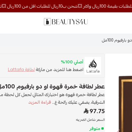
روائح الجمال
رفيوم 100مل
أصلي 100%
اضغط هنا للمزيد من ماركة
لطافة Lattafa
عطر لطافة خمرة قهوة او دو بارفيوم 100مل
عطر لطافة خمرة قهوة هو اختيارك المثالي لجعل كل لحظة مليئة ب
الشرقية، يضفي عليك رائحة غ...
قراءة المزيد
97.75
السعر شامل الضريبه
متوفر