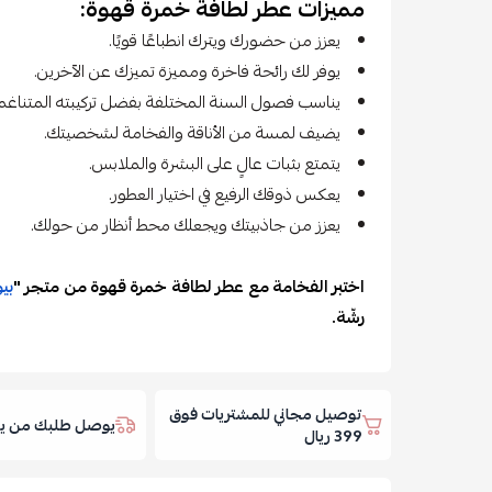
مميزات عطر لطافة خمرة قهوة:
يعزز من حضورك ويترك انطباعًا قويًا.
يوفر لك رائحة فاخرة ومميزة تميزك عن الآخرين.
يناسب فصول السنة المختلفة بفضل تركيبته المتناغم
يضيف لمسة من الأناقة والفخامة لشخصيتك.
يتمتع بثبات عالٍ على البشرة والملابس.
يعكس ذوقك الرفيع في اختيار العطور.
يعزز من جاذبيتك ويجعلك محط أنظار من حولك.
اختبر الفخامة مع عطر لطافة خمرة قهوة من متجر "
بيو
رشّة.
توصيل مجاني للمشتريات فوق
يوصل طلبك من يوم
399 ريال