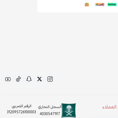
لعملاء
الرقم الضريبي
السجل التجاري
312095726100003
4030547197