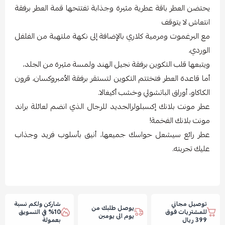
يحتضن العطر باقة عطرية مثيرة وجذابة تفتتحها قمة العطر برفقة
انتعاش لا يتوقف
مع البرغموت ومرمية كلاري بالإضافة إلى نكهة ملتهبة من الفلفل
الوردي،
ويتبعها قلب التكوين برفقة نجيل الهند ولمسة مثيرة من الجلد،
أما قاعدة العطر فتختتم التكوين لتستقر برفقة الأمبروكسان، قرون
الكاكاو، أوراق الباتشولي وخشب أكيغالا.
عطر مونت بلانك إكسبلولرالجديد للرجال الذي انضم لعائلة براند
مونت بلانك الفخمة!
عطر رائع سيشعل حواسك جميعها، أنيق بأسلوب فريد وجذاب
عليك تجربته.
توصيل مجاني
شاركن ولكم نسبة
يوصل طلبك من
للمشتريات فوق
10% في التسويق
يوم الى يومين
399 ريال
بعمولة