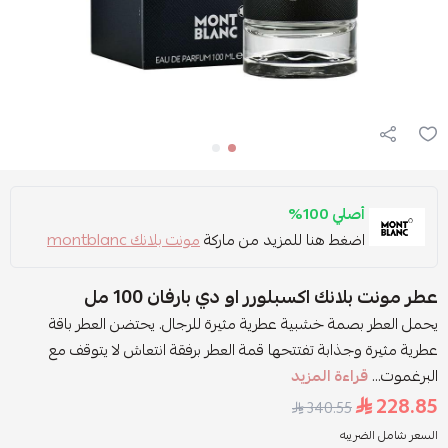
أصلي 100%
اضغط هنا للمزيد من ماركة
مونت بلانك montblanc
عطر مونت بلانك اكسبلورر او دي بارفان 100 مل
يحمل العطر بصمة خشبية عطرية مثيرة للرجال. يحتضن العطر باقة
عطرية مثيرة وجذابة تفتتحها قمة العطر برفقة انتعاش لا يتوقف مع
البرغموت...
قراءة المزيد
228.85
340.55
السعر شامل الضريبه