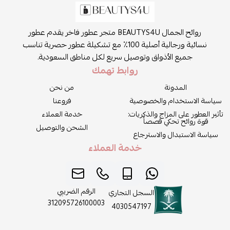
روائح الجمال BEAUTYS4U متجر عطور فاخر يقدم عطور
نسائية ورجالية أصلية 100٪ مع تشكيلة عطور حصرية تناسب
جميع الأذواق وتوصيل سريع لكل مناطق السعودية.
روابط تهمك
المدونة
من نحن
سياسة الاستخدام والخصوصية
فروعنا
تأثير العطور على المزاج والذكريات:
خدمة العملاء
قوة روائح تحكي قصصاً
الشحن والتوصيل
سياسة الاستبدال والاسترجاع
خدمة العملاء
الرقم الضريبي
السجل التجاري
312095726100003
4030547197