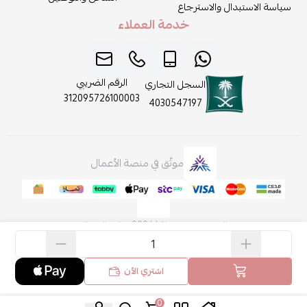
سياسة الاستبدال والاسترجاع
خدمة العملاء
الرقم الضريبي
السجل التجاري
312095726100003
4030547197
موثّق في منصة الأعمال
الحقوق محفوظة | 2026
روائح الجمال
اشتري الآن
0