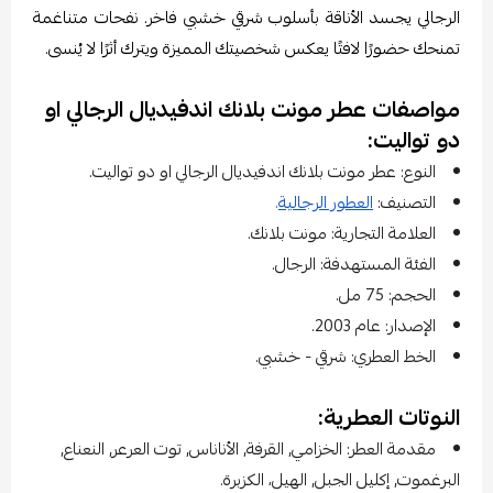
الرجالي يجسد الأناقة بأسلوب شرقي خشبي فاخر. نفحات متناغمة
تمنحك حضورًا لافتًا يعكس شخصيتك المميزة ويترك أثرًا لا يُنسى.
مواصفات عطر مونت بلانك اندفيديال الرجالي او
دو تواليت:
النوع: عطر مونت بلانك اندفيديال الرجالي او دو تواليت.
التصنيف:
العطور الرجالية
.
العلامة التجارية: مونت بلانك.
الفئة المستهدفة: الرجال.
الحجم: 75 مل.
الإصدار: عام 2003.
الخط العطري: شرقي - خشبي.
النوتات العطرية:
مقدمة العطر: الخزامي, القرفة, الأناناس, توت العرعر, النعناع,
البرغموت, إكليل الجبل, الهيل، الكزبرة.