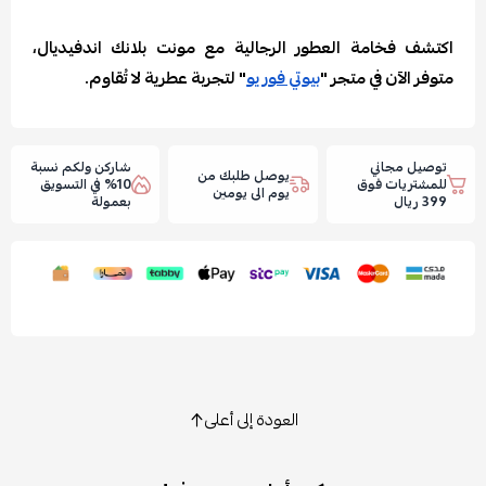
اكتشف فخامة العطور الرجالية مع مونت بلانك اندفيديال،
متوفر الآن في متجر "
بيوتي فور يو
" لتجربة عطرية لا تُقاوم.
توصيل مجاني
شاركن ولكم نسبة
يوصل طلبك من
للمشتريات فوق
10% في التسويق
يوم الى يومين
399 ريال
بعمولة
العودة إلى أعلى