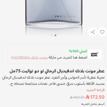
أصلي 100%
اضغط هنا للمزيد من ماركة
مونت بلانك montblanc
عطر مونت بلانك اندفيديال الرجالي او دو تواليت 75مل
تجربة عطرية تأسر الحواس وتُبرز التفرد، عطر مونت بلانك اندفيديال الرجالي
يجسد الأناقة بأسلوب شرقي خشبي فاخر. نفحات متناغمة تمنحك ح...
قراءة المزيد
172.50
402.50
السعر شامل الضريبه