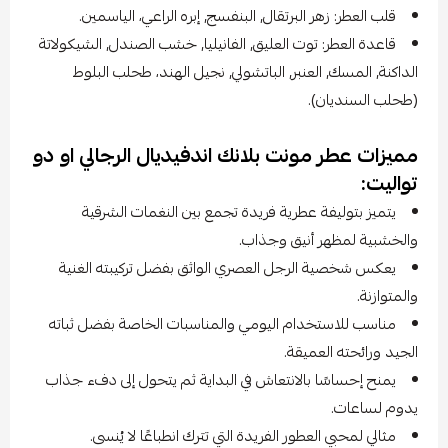
قلب العطر: زهر البرتقال, البنفسج, إبره الراعي، الياسمين.
قاعدة العطر: توت العليق, الفانيليا, خشب الصندل, الشيكولاتة
الداكنة, المسك, العنبر, الباتشولي, نجيل الهند، طحلب البلوط
(طحلب السنديان).
مميزات عطر مونت بلانك اندفيديال الرجالي او دو
تواليت:
يتميز بتوليفة عطرية فريدة تجمع بين النغمات الشرقية
والخشبية لمظهر أنيق وجذاب.
يعكس شخصية الرجل العصري الواثق بفضل تركيبته الغنية
والمتوازنة.
مناسب للاستخدام اليومي والمناسبات الخاصة بفضل ثباته
الجيد ورائحته العميقة.
يمنح إحساسًا بالانتعاش في البداية ثم يتحول إلى دفء جذاب
يدوم لساعات.
مثالي لمحبي العطور الفريدة التي تترك انطباعًا لا يُنسى.