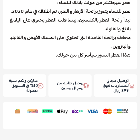
عطر سيجنتشر من مونت بلانك للنساء:
عطر للنساء يتميز برائحة الأزهار والعنبر، تم اطلاقه في عام 2020.
تبدأ رائحة العطر بالكلمنتين، بينما قلب العطر يحتوي على اليلانغ
يلانغ والفاونيا.
محاطة برائحة القاعدة التي تحتوي على المسك الأبيض والفانيليا
والبنزوين.
هذا العطر المميز سيأسر كل من حولك.
توصيل مجاني
شاركن ولكم نسبة
يوصل طلبك من
للمشتريات فوق
10% في التسويق
يوم الى يومين
399 ريال
بعمولة