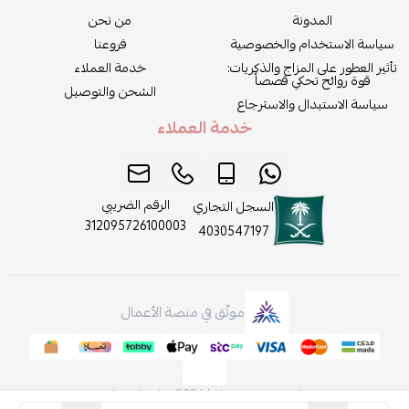
المدونة
من نحن
سياسة الاستخدام والخصوصية
فروعنا
تأثير العطور على المزاج والذكريات:
خدمة العملاء
قوة روائح تحكي قصصاً
الشحن والتوصيل
سياسة الاستبدال والاسترجاع
خدمة العملاء
الرقم الضريبي
السجل التجاري
312095726100003
4030547197
موثّق في منصة الأعمال
الحقوق محفوظة | 2026
روائح الجمال