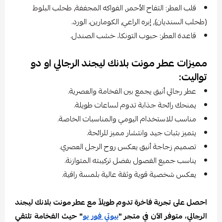
قلب العطر: التفاح الأحمر, الفواكه المجففة, طحلب البلوط
(طحلب السنديان), إبره الراعي, الكومارين، الورد.
قاعدة العطر: حبوب التونكا، خشب الصندل.
مميزات عطر مونت بلانك ليجند الرجالي او دو
تواليت:
عطر رجالي أنيق يجمع بين الفخامة والعصرية.
يمنحك رائحة جذابة تدوم لساعات طويلة.
مناسب للاستخدام اليومي والمناسبات الخاصة.
يتميز بثبات جيد وانتشار مميز للرائحة.
تصميم زجاجة أنيق يعكس روح الرجل العصري.
يناسب جميع الفصول بفضل تركيبته المتوازنة.
يعكس شخصية قوية وثقة عالية بلمسة راقية.
احصل على تجربة فاخرة تدوم طويلاً مع عطر مونت بلانك ليجند
الرجالي، متوفر الآن في متجر "
بيوتي فور يو
" حيث الفخامة تلتقي