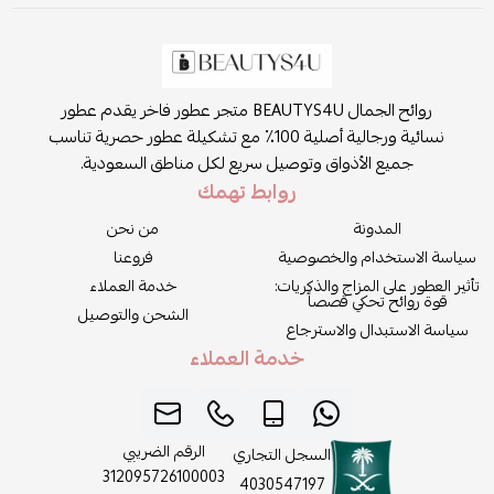
روائح الجمال BEAUTYS4U متجر عطور فاخر يقدم عطور
نسائية ورجالية أصلية 100٪ مع تشكيلة عطور حصرية تناسب
جميع الأذواق وتوصيل سريع لكل مناطق السعودية.
روابط تهمك
المدونة
من نحن
سياسة الاستخدام والخصوصية
فروعنا
تأثير العطور على المزاج والذكريات:
خدمة العملاء
قوة روائح تحكي قصصاً
الشحن والتوصيل
سياسة الاستبدال والاسترجاع
خدمة العملاء
الرقم الضريبي
السجل التجاري
312095726100003
4030547197