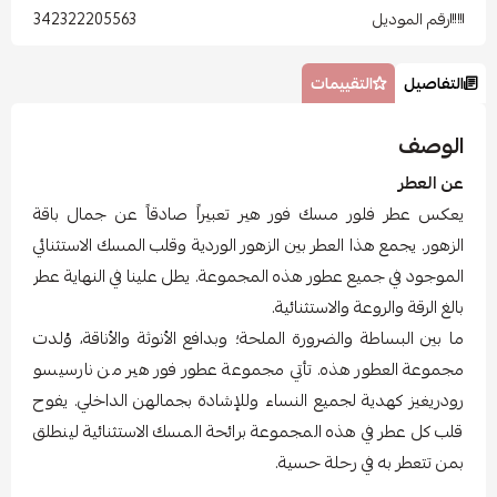
رقم الموديل
342322205563
التفاصيل
التقييمات
الوصف
عن العطر
يعكس عطر فلور مسك فور هير تعبيراً صادقاً عن جمال باقة
الزهور. يجمع هذا العطر بين الزهور الوردية وقلب المسك الاستثنائي
الموجود في جميع عطور هذه المجموعة. يطل علينا في النهاية عطر
بالغ الرقة والروعة والاستثنائية.
ما بين البساطة والضرورة الملحة؛ وبدافع الأنوثة والأناقة، وُلدت
مجموعة العطور هذه. تأتي مجموعة عطور فور هير من نارسيسو
رودريغيز كهدية لجميع النساء وللإشادة بجمالهن الداخلي. يفوح
قلب كل عطر في هذه المجموعة برائحة المسك الاستثنائية لينطلق
بمن تتعطر به في رحلة حسية.