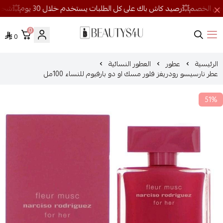
0
0
روائح الجمال
الرئيسية
عطور
العطور النسائية
عطر نارسيسو رودريغز فلور مسك او دو بارفيوم للنساء 100مل
51%