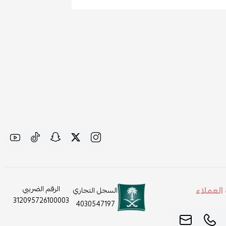
لعملاء
الرقم الضريبي
السجل التجاري
312095726100003
4030547197