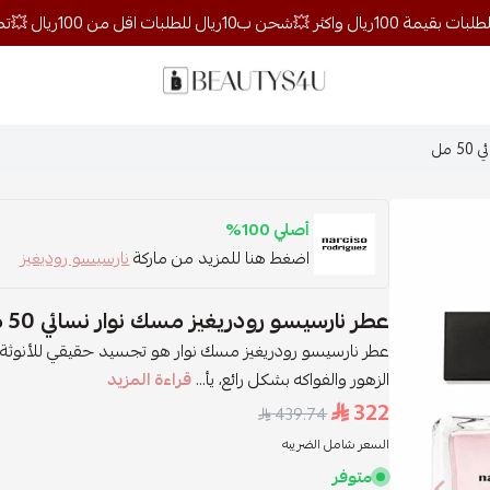
روائح الجمال
مل
أصلي 100%
اضغط هنا للمزيد من ماركة
نارسيسو روديغيز
عطر نارسيسو رودريغيز مسك نوار نسائي 50 مل
عطر نارسيسو رودريغيز مسك نوار هو تجسيد حقيقي للأنوثة وا
الزهور والفواكه بشكل رائع، يأ...
قراءة المزيد
322
439.74
السعر شامل الضريبه
متوفر