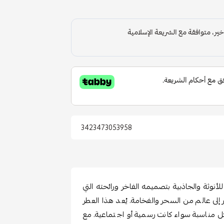
3423473053958
وثة والجاذبية بتصميمه الفاخر ورائحته التي
 إلى عالم من السحر والفخامة. يُعد هذا العطر
 كل مناسبة سواء كانت رسمية أو اجتماعية. مع