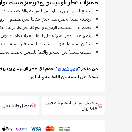
مميزات عطر نارسيسو رودريغيز مسك نوار:
يتمتع العطر بتوازن مثالي بين النعومة والقوة، يمنحك 
تركيبته الغنية تجعل منه خيارًا مثاليًا لمن يفضلون الرو
يجمع بين اللمسات الزهرية والفواكه بطريقة فريدة لت
يتميز هذا العطر بقدرته على البقاء لفترات طويلة دون 
يمكن استخدامه في المناسبات الرسمية أو العشاءات ال
يضيف لمسة من السحر والثقة بالنفس يجعلك محط أن
من متجر "
بيوتي فور يو
" نقدم لكِ عطر نارسيسو رودريغيز
تبحث عن لمسة من الفخامة والتألق.
توصيل مجاني للمشتريات فوق
يوصل طلبك من يوم
399 ريال