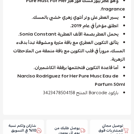
وهو عطر بيور مسك فور هير Pure Musc For Her
fragrance.
يسير العطر على وتر أنثوي زهري خشبي بالمسك.
انطلق مؤخراً في عام 2019.
يحمل العطر بصمة الأنف العطرية Sonia Constant.
يتألق التكوين العطري مع باقة مثيرة ومشوقة تبدأ بدفء
المسك، مروراً في قلب التكوين مع باقة منمقة من الملاحظات
الزهرية.
أما قاعدة التكوين فتختتمها برفقة الكاشميران.
Narciso Rodriguez for Her Pure Musc Eau de
Parfum 50ml
باركود Barcode المنتج 3423478504158
توصيل مجاني
شاركن ولكم نسبة
يوصل طلبك من
للمشتريات فوق
10% في التسويق
يوم الى يومين