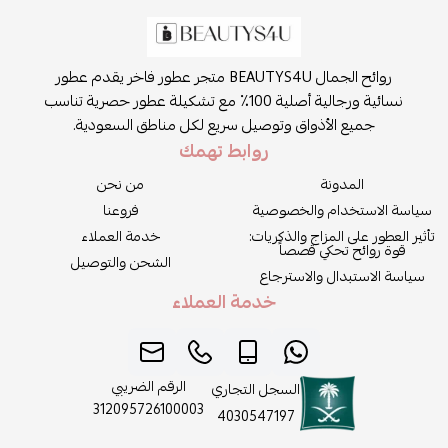
روائح الجمال BEAUTYS4U متجر عطور فاخر يقدم عطور
نسائية ورجالية أصلية 100٪ مع تشكيلة عطور حصرية تناسب
جميع الأذواق وتوصيل سريع لكل مناطق السعودية.
روابط تهمك
المدونة
من نحن
سياسة الاستخدام والخصوصية
فروعنا
تأثير العطور على المزاج والذكريات:
خدمة العملاء
قوة روائح تحكي قصصاً
الشحن والتوصيل
سياسة الاستبدال والاسترجاع
خدمة العملاء
الرقم الضريبي
السجل التجاري
312095726100003
4030547197