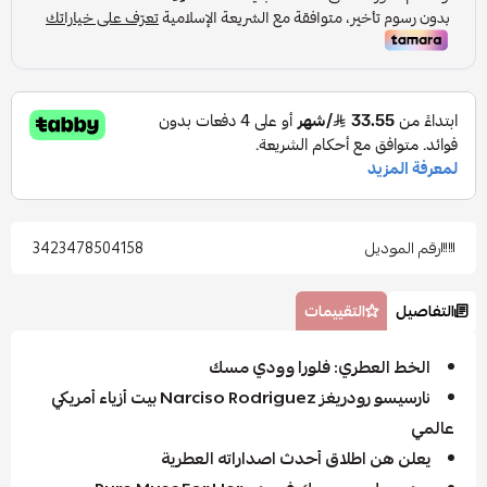
رقم الموديل
3423478504158
التفاصيل
التقييمات
الخط العطري: فلورا وودي مسك
نارسيسو رودريغز Narciso Rodriguez بيت أزياء أمريكي
عالمي
يعلن هن اطلاق أحدث اصداراته العطرية