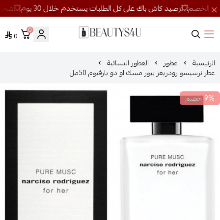
0
0
روائح الجمال
الرئيسية
عطور
العطور النسائية
عطر نرسيسو رودريغز بيور مسك او دو بارفيوم 50مل
9% خصم