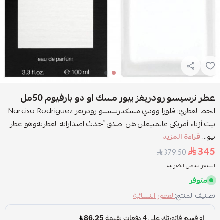
عطر نرسيسو رودريغز بيور مسك او دو بارفيوم 50مل
الخط العطري: فلورا وودي مسكنارسيسو رودريغز Narciso Rodriguez
بيت أزياء أمريكي عالمييعلن هن اطلاق أحدث اصداراته العطريةوهو عطر
بيو...
قراءة المزيد
345
379.50
السعر شامل الضريبه
متوفر
تصنيف المنتج:
العطور النسائية