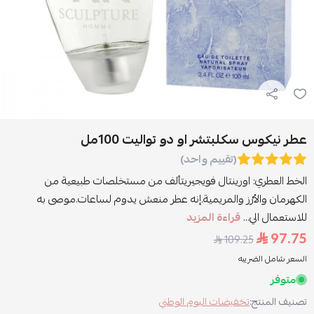
عطر نيكوس سكلبتشر او دو تواليت 100مل
(تقييم واحد)
الخط العطري: اورينتال فويجيريتألف من مستخلصات طبيعية من
الكهرمان والأرْز والمريمية.إنه عطر منعش يدوم لساعات.موصى به
للاستعمال الي...
قراءة المزيد
97.75
109.25
السعر شامل الضريبه
متوفر
تصنيف المنتج:
تخفيضات اليوم الوطني