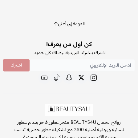
العودة إلى أعلى
كن أول من يعرف!
اشترك بنشرتنا البريدية ليصلك كل جديد.
اشترك
روائح الجمال BEAUTYS4U متجر عطور فاخر يقدم عطور
نسائية ورجالية أصلية 100٪ مع تشكيلة عطور حصرية تناسب
جميع الأذواق وتوصيل سريع لكل مناطق السعودية.