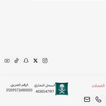
لعملاء
الرقم الضريبي
السجل التجاري
312095726100003
4030547197