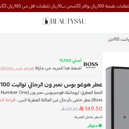
روائح الجمال
 100مل
أصلي 100%
اضغط هنا للمزيد من ماركة
هوغو بوس hugoboss
عطر هوغو بوس نمبر ون الرجالي تواليت 100مل
Boss).عطر خاص بالرجال من العائلة العطرية الس...
قراءة الم
149.50
261.20
السعر شامل الضريبه
متوفر