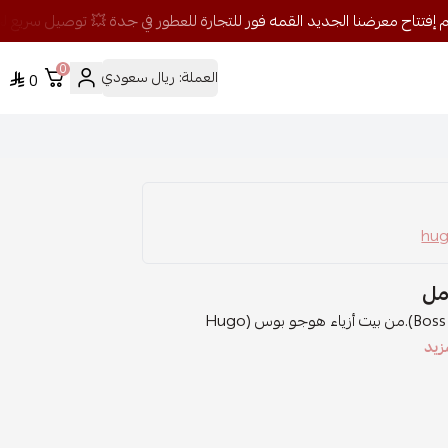
0
العملة:
ريال سعودي
0
الخط العطري: اروماتيك فوجيربوس نمبر ون (Boss Number One).من بيت أزياء هوجو بوس (Hugo
زيد