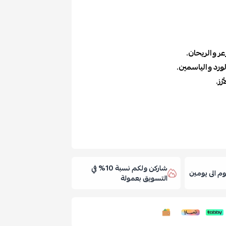
عر والريحان.
رد والياسمين.
ْز.
شاركن ولكم نسبة 10% في
 الى يومين
التسويق بعمولة