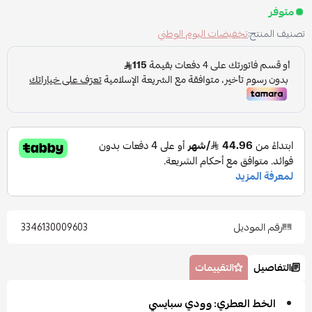
متوفر
تصنيف المنتج:
تخفيضات اليوم الوطني
رقم الموديل
3346130009603
التفاصيل
التقييمات
الخط العطري: وودي سبايسي