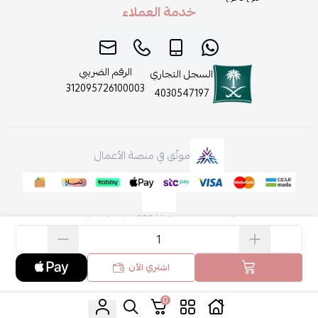
خدمة العملاء
الرقم الضريبي
السجل التجاري
312095726100003
4030547197
موثّق في منصة الأعمال
الحقوق محفوظة | 2026
روائح الجمال
اشتري الآن
0