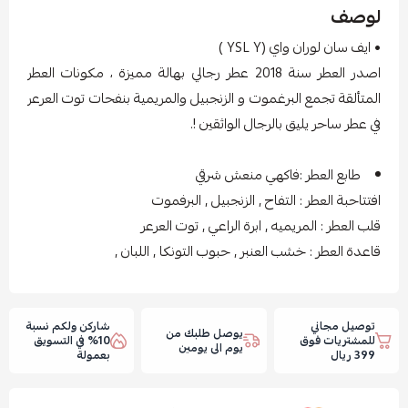
لوصف
• ايف سان لوران واي (YSL Y )
اصدر العطر سنة 2018 عطر رجالي بهالة مميزة ، مكونات العطر
المتألقة تجمع البرغموت و الزنجبيل والمريمية بنفحات توت العرعر
في عطر ساحر يليق بالرجال الواثقين !.
طابع العطر :فاكهي منعش شرقي
افتتاحبة العطر : التفاح , الزنجبيل , البرفموت
قلب العطر : المريميه , ابرة الراعي , توت العرعر
قاعدة العطر : خشب العنبر , حبوب التونكا , اللبان ,
توصيل مجاني
شاركن ولكم نسبة
يوصل طلبك من
للمشتريات فوق
10% في التسويق
يوم الى يومين
399 ريال
بعمولة