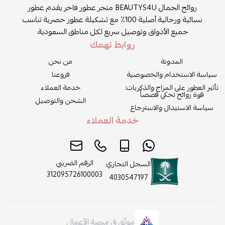
روائح الجمال BEAUTYS4U متجر عطور فاخر يقدم عطور
نسائية ورجالية أصلية 100٪ مع تشكيلة عطور حصرية تناسب
جميع الأذواق وتوصيل سريع لكل مناطق السعودية.
روابط تهمك
المدونة
من نحن
سياسة الاستخدام والخصوصية
فروعنا
تأثير العطور على المزاج والذكريات:
خدمة العملاء
قوة روائح تحكي قصصاً
الشحن والتوصيل
سياسة الاستبدال والاسترجاع
خدمة العملاء
الرقم الضريبي
السجل التجاري
312095726100003
4030547197
موثّق في منصة الأعمال