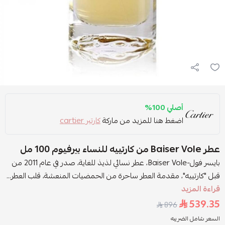
أصلي 100%
اضغط هنا للمزيد من ماركة
كارتير cartier
عطر Baiser Vole من كارتييه للنساء بيرفيوم 100 مل
بايسر فول-Baiser Vole، عطر نسائي لذيذ للغاية، صدر في عام 2011 من
قبل "كارتييه"، مقدمة العطر ساحرة من الحمضيات المنعشة، قلب العطر...
قراءة المزيد
539.35
896
السعر شامل الضريبه