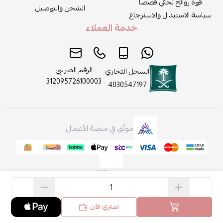
قوة روائح تحكي قصصاً
الشحن والتوصيل
سياسة الاستبدال والاسترجاع
خدمة العملاء
الرقم الضريبي
السجل التجاري
312095726100003
4030547197
موثّق في منصة الأعمال
الحقوق محفوظة | 2026
روائح الجمال
اشتري الآن