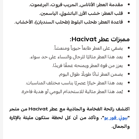
مقدمة العطر: الأناناس, الجريب فروت، البرغموت.
قلب العطر: خشب الأرز, الباتشولي، الياسمين.
قاعدة العطر: طحلب البلوط (طحلب السنديان)، الأخشاب.
مميزات عطر Hacivat:
يضفي على العطر طابعاً حيوياً ومنعشاً.
يعد هذا العطر مثاليًا للرجال والنساء على حد سواء.
يعزز من قوة العطر ويمنحه عمقًا فريدًا.
يضمن العطر ثباتًا طويلًا طوال اليوم.
يعد هذا العطر خيارًا عصريًا يناسب مختلف المناسبات.
يُعد هذا العطر مثالية للاستخدام اليومي أو هدية فاخرة.
اكتشف رائحة الفخامة والجاذبية مع عطر Hacivat من متجر
"
بيوتي فور يو
"، وتأكد من أن كل لحظة ستكون مليئة بالإثارة
والجمال.