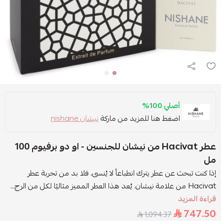
أصلي 100%
اضغط هنا للمزيد من ماركة
نيشان nishane
عطر Hacivat من نيشان للجنسين - او دو برفيوم 100
مل
إذا كنت تبحث عن عطر يترك انطباعاً لا يُنسى، فلا بد من تجربة عطر
Hacivat من علامة نيشان. يُعد هذا العطر المميز مثاليًا لكل من الرج...
قراءة المزيد
747.50
1,094.37