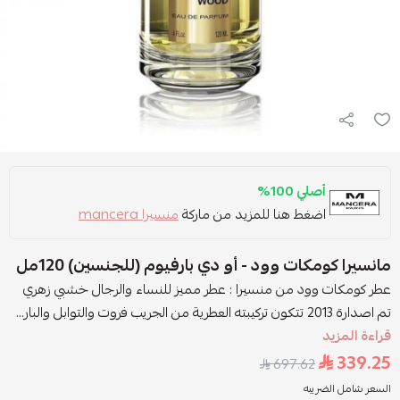
أصلي 100%
اضغط هنا للمزيد من ماركة
منسيرا mancera
مانسيرا كومكات وود - أو دي بارفيوم (للجنسين) 120مل
عطر كومكات وود من منسيرا : عطر مميز للنساء والرجال خشبي زهري
تم اصدارة 2013 تتكون تركيبته العطرية من الجريب فروت والتوابل والبار...
قراءة المزيد
339.25
697.62
السعر شامل الضريبه