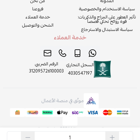
المدونة
من نحن
سياسة الاستخدام والخصوصية
فروعنا
تأثير العطور على المزاج والذكريات:
خدمة العملاء
قوة روائح تحكي قصصاً
الشحن والتوصيل
سياسة الاستبدال والاسترجاع
خدمة العملاء
الرقم الضريبي
السجل التجاري
312095726100003
4030547197
موثّق في منصة الأعمال
الحقوق محفوظة | 2026
روائح الجمال