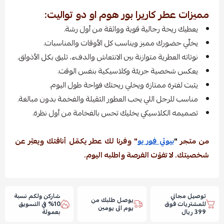
مميزات عطر كاريرا بور هوم او دو تواليت:
يعطيك ريحة رجالية قوية وواثقة من أول رشة.
يخلّي حضورك مميز ويناسب كل الأوقات والمناسبات.
نوتاته العطرية متوازنة بين الانتعاش والدفء، تليق بكل الأذواق.
يعكس شخصية جريئة وكلاسيكية بنفس الوقت.
يثبت لفترة ممتازة ويخلي ريحتك فواحة طول اليوم.
مناسب للرجل اللي يحب العطور الثقيلة والفخمة بدون مبالغة.
تصميمه الكلاسيكي يخليك تحس بالفخامة من أول نظرة.
من متجر
"
بيوتي فور يو
" وفرنا لك عطر يكمّل أناقتك ويعبّر عن
شخصيتك. لا تفوّت الفرصة واطلبه اليوم.
توصيل مجاني
شاركن ولكم نسبة
يوصل طلبك من
للمشتريات فوق
10% في التسويق
يوم الى يومين
399 ريال
بعمولة