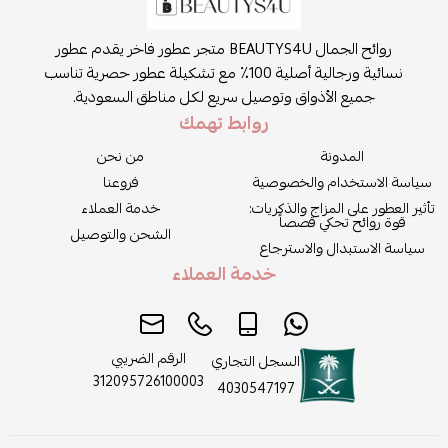
روائح الجمال BEAUTYS4U متجر عطور فاخر يقدم عطور
نسائية ورجالية أصلية 100٪ مع تشكيلة عطور حصرية تناسب
جميع الأذواق وتوصيل سريع لكل مناطق السعودية.
روابط تهمك
المدونة
من نحن
سياسة الاستخدام والخصوصية
فروعنا
تأثير العطور على المزاج والذكريات:
خدمة العملاء
قوة روائح تحكي قصصاً
الشحن والتوصيل
سياسة الاستبدال والاسترجاع
خدمة العملاء
الرقم الضريبي
السجل التجاري
312095726100003
4030547197