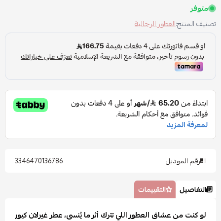
متوفر
تصنيف المنتج:
العطور الرجالية
رقم الموديل
3346470136786
التفاصيل
التقييمات
لو كنت من عشاق العطور اللي تترك أثر ما يُنسى، عطر غيرلان كيور