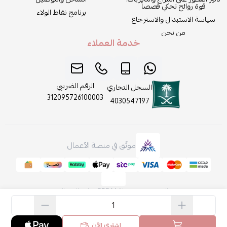
قوة روائح تحكي قصصاً
برنامج نقاط الولاء
سياسة الاستبدال والاسترجاع
من نحن
خدمة العملاء
الرقم الضريبي
السجل التجاري
312095726100003
4030547197
موثّق في منصة الأعمال
الحقوق محفوظة | 2026
روائح الجمال
اشتري الآن