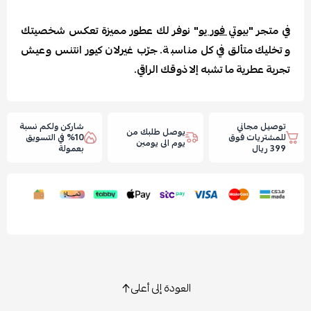
في متجر "
بيوتي فور يو
" نوفر لك عطور مميزة تعكس شخصيتك
وتخليك متألق في كل مناسبة. جرّب غيرلان كيور انتنس وعيش
تجربة عطرية ما تشبه إلا ذوقك الراقي.
توصيل مجاني
شاركن ولكم نسبة
يوصل طلبك من
للمشتريات فوق
10% في التسويق
يوم الى يومين
399 ريال
بعمولة
العودة إلى أعلى