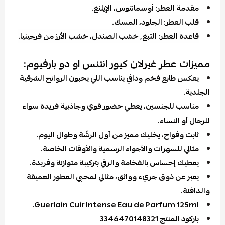
مقدمة العطر:
أوسمانثوس، الإيلنغ.
قلب العطر: الجلود، المسك.
قاعدة العطر: التبغ, خشب الصندل، خشب الأرز من فرجينيا.
مميزات عطر غيرلان كيور انتنس او دو بارفيوم:
يعكس طابع فخم ودافي يناسب اللي يحبون الروائح الشرقية
الجلدية.
مناسب للجنسين، يعطي حضور قوي وجاذبية فريدة سواء
للرجال أو النساء.
ثابت وفواح، يخليك مميز من أول الرشّة وطوال اليوم.
مثالي للسهرات والأجواء الرسمية والأوقات الخاصة.
يعطيك إحساس بالفخامة والرقي بتركيبة متوازنة وفريدة.
يعبر عن ذوق جريء وواثق، مثالي لمحبي العطور العميقة
والدافئة.
Guerlain Cuir Intense Eau de Parfum 125ml.
باركود المنتج 3346470148321