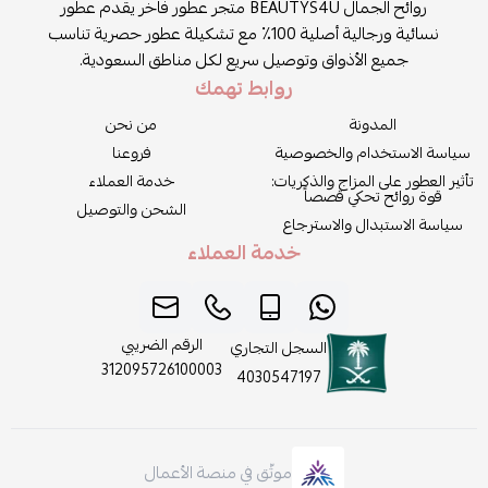
روائح الجمال BEAUTYS4U متجر عطور فاخر يقدم عطور
نسائية ورجالية أصلية 100٪ مع تشكيلة عطور حصرية تناسب
جميع الأذواق وتوصيل سريع لكل مناطق السعودية.
روابط تهمك
المدونة
من نحن
سياسة الاستخدام والخصوصية
فروعنا
تأثير العطور على المزاج والذكريات:
خدمة العملاء
قوة روائح تحكي قصصاً
الشحن والتوصيل
سياسة الاستبدال والاسترجاع
خدمة العملاء
الرقم الضريبي
السجل التجاري
312095726100003
4030547197
موثّق في منصة الأعمال