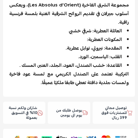
مجموعة الشرق الفاخرة (Les Absolus d’Orient)، ويعكس
أسلوب جيرلان في تقديم الروائح الشرقية الغنية بلمسة فرنسية
راقية.
العائلة العطرية: شرقي خشبي
المكونات العطرية:
المقدمة: نيرولي، توابل عطرية.
القلب: الياسمين، الورد.
القاعدة: خشب الصندل، العود، الجلد، العنبر، المسك .
التركيبة تعتمد على الصندل الكريمي مع لمسة عود فاخرة
ولمسات جلدية دافئة تعطي طابعًا ملكيًا عميقًا.
توصيل مجاني
شاركن ولكم نسبة
يوصل طلبك من
للمشتريات فوق
10% في التسويق
يوم الى يومين
399 ريال
بعمولة