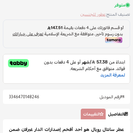
متوفر
تصنيف المنتج:
عطور للجنسين
رقم الموديل
3346470148246
التفاصيل
التقييمات
عطر سانتال رويال هو أحد أفخم إصدارات الدار غيرلان ضمن