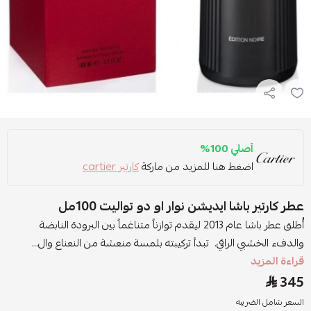
أصلي 100%
اضغط هنا للمزيد من ماركة
كارتير cartier
عطر كارتير باشا ايديشن نوار او دو تواليت 100مل
أُطلق عطر باشا عام 2013 ليقدم توازناً متناغماً بين البرودة النابضة
والدفء الخشبي الراقي. تبدأ تركيبته بلمسة منعشة من النعناع وال...
قراءة المزيد
345
السعر شامل الضريبه