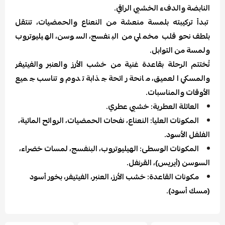
النابضة والدفء الخشبي الراقي.
تبدأ تركيبته بلمسة منعشة من النعناع والحمضيات، تنتقل
بلطف نحو قلب مخملي من البنفسج، السوسن، الهيليوتروب
ولمسة من التوابل.
تُختتم الرحلة بقاعدة غنية من خشب الأرز والعنبر والفيتيفر
والمسكي العميق، مانحة رائحة جذابة تدوم وتناسب جميع
الأوقات والمناسبات.
العائلة العطرية: خشبي عطري.
المكونات العليا: النعناع، نفحات الحمضيات، الروائح المائية،
الفلفل الأسود.
المكونات الوسطى: الهيليوتروب، البنفسج، لمسات خضراء،
السوسن (أيريس)، القرنفل.
مكونات القاعدة: خشب الأرز، العنبر، الفيتيفر، بخور أسود
(مسك أسود).