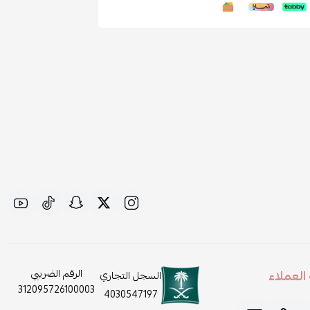
لعملاء
الرقم الضريبي
السجل التجاري
312095726100003
4030547197