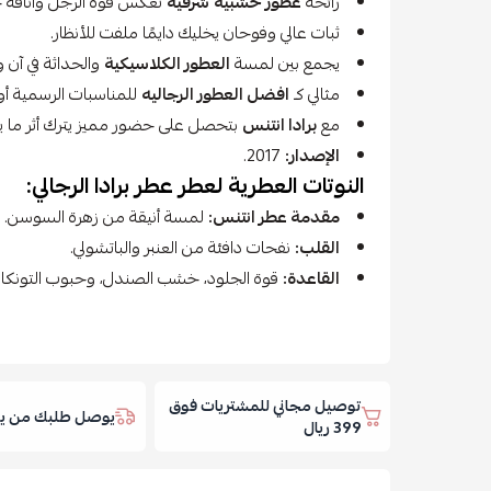
رائحة
عطور خشبية
شرقية
تعكس قوة الرجل وأناقة 
ثبات عالي وفوحان يخليك دايمًا ملفت للأنظار.
يجمع بين لمسة
العطور الكلاسيكية
والحداثة في آن و
مثالي كـ
افضل العطور الرجاليه
للمناسبات الرسمية أو
مع
برادا انتنس
بتحصل على حضور مميز يترك أثر ما ي
الإصدار:
2017.
النوتات العطرية لعطر عطر برادا الرجالي:
مقدمة عطر انتنس:
لمسة أنيقة من زهرة السوسن.
القلب:
نفحات دافئة من العنبر والباتشولي.
القاعدة:
قوة الجلود، خشب الصندل، وحبوب التونكا ال
توصيل مجاني للمشتريات فوق
يوصل طلبك من يوم
399 ريال