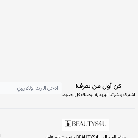
كن أول من يعرف!
اشترك بنشرتنا البريدية ليصلك كل جديد.
ا
روائح الجمال BEAUTYS4U متجر عطور فاخر