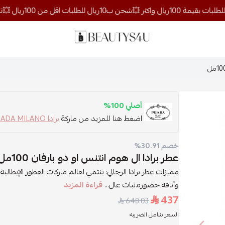
روائح الجمال
أصلي 100%
اضغط هنا للمزيد من ماركة
برادا PRADA MILANO
خصم 30.91%
عطر برادا ال هوم انتنس او دو بارفان 100مل
مميزات عطر برادا الرجالي: ينتمي لعالم ماركات العطور الإيطا
وأناقة حضوره.ثبات عال...
قراءة المزيد
437
648.03
السعر شامل الضريبه