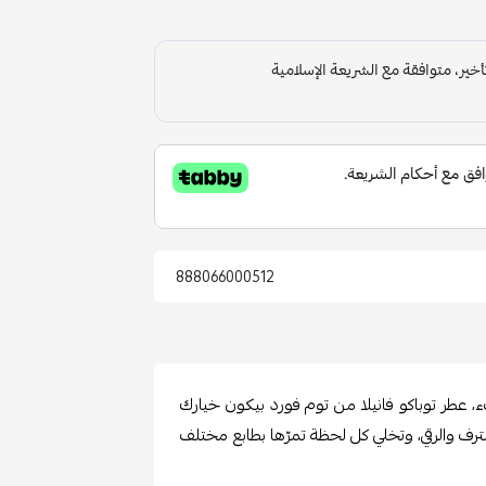
888066000512
، عطر توباكو فانيلا من توم فورد بيكون خيارك
الترف والرقي، وتخلي كل لحظة تمرّها بطابع مختلف