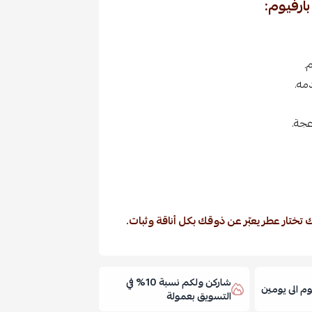
بارفيوم:
.
مه.
عجة.
 تختار عطر يعبّر عن ذوقك بكل أناقة وثبات.
شاركن ولكم نسبة 10% في
 الى يومين
التسويق بعمولة