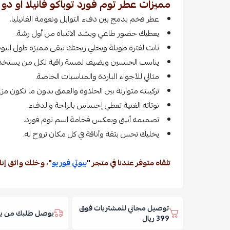
مميزات عطر توم فورد توباكو فانيلا او دو 
عطر فخم يدمج بين دفء التوابل ونعومة الفانيليا.
يعطيك حضور طاغي ويشد الانتباه من أول رشة.
ثابت لفترة طويلة ويخلي ريحتك تبقى مميزة طول اليوم
يناسب الجنسين ويضيف لمسة راقية لكل من يستخد
مثالي للأجواء الباردة والمناسبات الخاصة.
تركيبته متوازنة بين الحلاوة والعمق بدون ما تكون مز
نوتاته الغنية تعطي إحساس بالراحة والدفء.
تصميمه أنيق ويعكس فخامة اسم توم فورد.
يخليك تحس بثقة وأناقة في كل مكان تروح له.
تلقاه متوفر عندنا في متجر
"
بيوتي فور يو
"، وخلك واثق إنك
توصيل مجاني للمشتريات فوق
يوصل طلبك من يوم
399 ريال