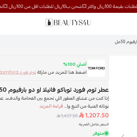
روائح الجمال
وم 50مل
أصلي 100%
اضغط هنا للمزيد من ماركة
توم فورد tomford
عطر توم فورد توباكو فانيلا او دو بارفيوم 50مل
إذا كنت من عشاق العطور اللي تجمع بين الفخامة والدفء، عطر 
نوتاته الغنية من التبغ وا...
قراءة المزيد
1,207.50
1,437.50
السعر شامل الضريبه
متوفر