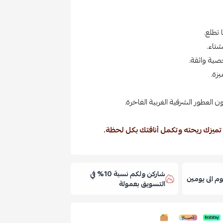
تطلع.
تاء.
صية واثقة.
زة.
 العطور الشرقية الغربية الفاخرة.
 تميزك ريحته وتكمل أناقتك بكل لحظة.
شاركن ولكم نسبة 10% في
 الى يومين
التسويق بعمولة