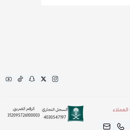
لعملاء
الرقم الضريبي
السجل التجاري
312095726100003
4030547197