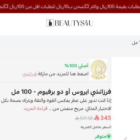
روائح الجمال
أصلي 100%
اضغط هنا للمزيد من ماركة
فرزاتشي
فرزاتشي ايروس أو دو برفيوم - 100 مل
إذا كنت تدور على عطر يعكس القوة والثقة ويترك بصمة بكل م
الاختيار المثالي. مزيج منعش من ...
قراءة المزيد
345
517.50
السعر شامل الضريبه
متوفر