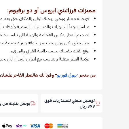
مميزات فرزاتشي ايروس أو دو برفيوم:
فوحانه ممتاز ويخلي ريحتك تبقى بالمكان حتى بعد ما 
مناسب جداً للسهرات والمناسبات الرسمية وأوقات الش
تصميم العطر يعكس الفخامة والهيبة اللي تناسب شخ
خيار مثالي لكل رجل يحب يبرز بذوقه ويترك بصمة ممي
يرفع ثقتك بنفسك بسبب طابعه القوي والجريء.
تركيبة العطر متقنة وتتناسب مع أذواق الرجال اللي يحبون
من متجر
"
بيوتي فور يو
" وفرنا لك هالعطر الفاخر علشان
توصيل مجاني للمشتريات فوق
يوصل طلبك من يوم
399 ريال