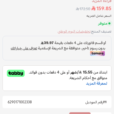
قراءة المزيد
159.85
172.50
السعر شامل الضريبه
متوفر
تصنيف المنتج:
تخفيضات اليوم الوطني
رقم الموديل
6290171002338