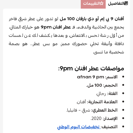
التفاصيل
التقييمات
أفنان 9 بي إم أو دي بارفان 100 مل
لو تدور على عطر شرقي فاخر
يجمع بين الجاذبية والدفء، فـ
عطر افنان 9pm
هو خيارك المثالي.
من أوّل رشة تحس بالانتعاش، وبعدها يكشف لك عن لمسات
دافئة وأنيقة تخلي حضورك مميز. مو بس عطر… هو بصمة
شخصية ما تنسى.
مواصفات عطر افنان 9pm:
الاسم: afnan 9 pm
الحجم: 100 مل.
الفئة:
رجالي.
العلامة التجارية:
أفنان.
الخط العطري:
شرقي – فانيليا.
الإصدار:
2020.
التصنيف
:
تخفيضات اليوم الوطني