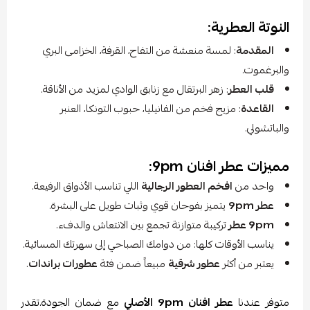
النوتة العطرية:
المقدمة
: لمسة منعشة من التفاح، القرفة، الخزامى البري
والبرغموت.
قلب العطر
: زهر البرتقال مع زنابق الوادي لمزيد من الأناقة.
القاعدة
: مزيج فخم من الفانيليا، حبوب التونكا، العنبر
والباتشولي.
مميزات عطر افنان 9pm:
واحد من
افخم العطور الرجالية
اللي تناسب الأذواق الرفيعة.
عطر 9pm
يتميز بفوحان قوي وثبات طويل على البشرة.
9pm عطر
تركيبة متوازنة تجمع بين الانتعاش والدفء.
يناسب الأوقات كلها: من دوامك الصباحي إلى سهرتك المسائية.
يعتبر من أكثر
عطور شرقية
مبيعاً ضمن فئة
عطورات براندات
.
متوفر عندنا
عطر افنان 9pm الأصلي
مع ضمان الجودة.تقدر