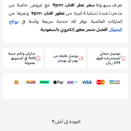
تعرف بسهولة
سعر عطر افنان 9pm
مع عروض خاصة من
متجرنا.عندنا تشكيلة كبيرة من
عطور افنان 9pm
وغيرها من
الماركات العالمية. نوفر لك خدمة سريعة وآمنة في
روائح
الجمال
أفضل متجر عطور إلكتروني بالسعودية
.
توصيل مجاني
شاركن ولكم نسبة
يوصل طلبك من
للمشتريات فوق
10% في التسويق
يوم الى يومين
399 ريال
بعمولة
العودة إلى أعلى