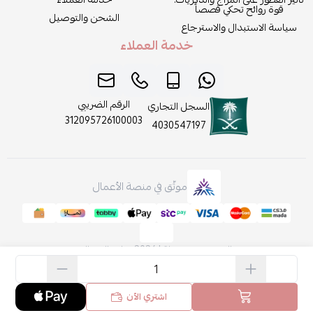
قوة روائح تحكي قصصاً
الشحن والتوصيل
سياسة الاستبدال والاسترجاع
خدمة العملاء
الرقم الضريبي
السجل التجاري
312095726100003
4030547197
موثّق في منصة الأعمال
الحقوق محفوظة | 2026
روائح الجمال
اشتري الآن