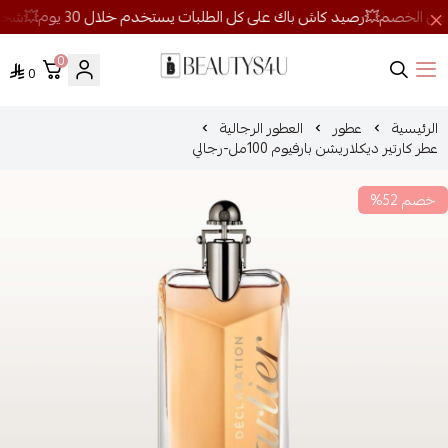
0
0
روائح الجمال
الرئيسية
عطور
العطور الرجالية
عطر كارتير ديكلاريشن بارفيوم 100مل-رجالي
خصم 52%