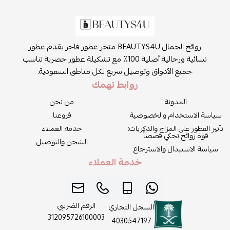
روائح الجمال BEAUTYS4U متجر عطور فاخر يقدم عطور
نسائية ورجالية أصلية 100٪ مع تشكيلة عطور حصرية تناسب
جميع الأذواق وتوصيل سريع لكل مناطق السعودية.
روابط تهمك
المدونة
من نحن
سياسة الاستخدام والخصوصية
فروعنا
تأثير العطور على المزاج والذكريات:
خدمة العملاء
قوة روائح تحكي قصصاً
الشحن والتوصيل
سياسة الاستبدال والاسترجاع
خدمة العملاء
الرقم الضريبي
السجل التجاري
312095726100003
4030547197