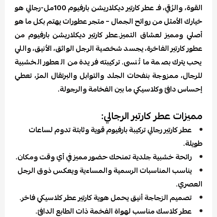
القوة، والرُقي، فـ عطر كارتير ديكلاريشن بارفيوم 100مل-رجالي هو
خيارك الأمثل من روائح الجمال – متجر عطورات يهتم بكل ما هو
أصلي ومميز لعشاق التميز.عطر كارتير ديكلاريشن بارفيوم من
عطور كارتير الفاخرة، يجسد شخصية الرجل الواثق، الأنيق، واللي
يحب يترك بصمة ما تُنسى. تركيبته فريدة من العطور الخشبية
للرجال، ممزوجة بنفحات الجلد والتوابل والبرتقال المرّ، تعطي
إحساس دافئ وكلاسيكي ما بين الفخامة والرجولة.
مميزات عطر كارتير الرجالي:
عطر كارتير رجالي تركيبة بارفيوم قوية وثابتة تدوم لساعات
طويلة.
رائحة خشبية جلدية تمنحك حضور مميز في أي وقت ومكان.
يناسب المناسبات الرسمية والمساءية ويعكس ذوق الرجل
العصري.
تصميم الزجاجة أنيق يحمل هوية كارتير عطر كلاسيكي فاخر.
عطر كلاسك مناسب لهواة الفخمة ذات الطابع الدافئ.