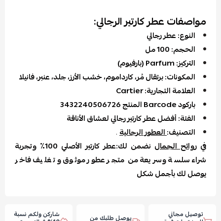
مواصفات عطر كارتير الرجالي:
النوع: عطر رجالي
الحجم: 100 مل
التركيز: Parfum (بارفيوم)
المكونات: برتقال مُر، كارداموم، خشب الأرز، جلد، عنبر، فانيلا
العلامة التجارية: Cartier
باركود Barcode المنتج 3432240506726
الفئة: أفضل عطر كارتير رجالي لعشاق الأناقة
التصنيف:
العطور الرجالية
.
في
روائح الجمال
نضمن لك:عطر كارتير الأصلي 100٪ وتجربة
شراء سلسة وسريعة من متجر عطور موثوق و تغليف فاخر
يوصل لك بأجمل شكل
توصيل مجاني
شاركن ولكم نسبة
يوصل طلبك من