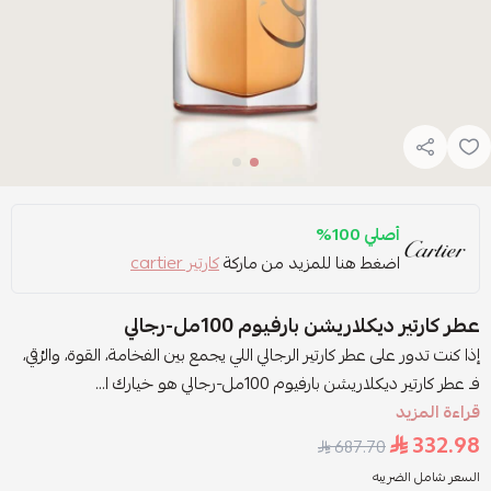
أصلي 100%
اضغط هنا للمزيد من ماركة
كارتير cartier
عطر كارتير ديكلاريشن بارفيوم 100مل-رجالي
إذا كنت تدور على عطر كارتير الرجالي اللي يجمع بين الفخامة، القوة، والرُقي،
فـ عطر كارتير ديكلاريشن بارفيوم 100مل-رجالي هو خيارك ا...
قراءة المزيد
332.98
687.70
السعر شامل الضريبه