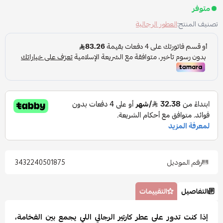
متوفر
تصنيف المنتج:
العطور الرجالية
رقم الموديل
3432240501875
التفاصيل
التقييمات
إذا كنت تدور على عطر كارتير الرجالي اللي يجمع بين الفخامة،