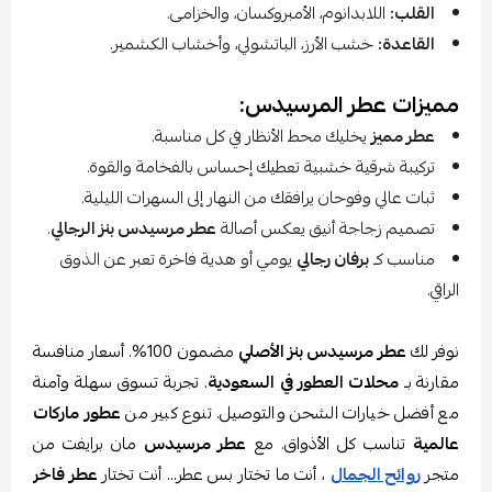
القلب:
اللابدانوم، الأمبروكسان، والخزامى.
القاعدة:
خشب الأرز، الباتشولي، وأخشاب الكشمير.
مميزات عطر المرسيدس:
عطر مميز
يخليك محط الأنظار في كل مناسبة.
تركيبة شرقية خشبية تعطيك إحساس بالفخامة والقوة.
ثبات عالي وفوحان يرافقك من النهار إلى السهرات الليلية.
تصميم زجاجة أنيق يعكس أصالة
عطر مرسيدس بنز الرجالي
.
مناسب كـ
برفان رجالي
يومي أو هدية فاخرة تعبر عن الذوق
الراقي.
نوفر لك
عطر مرسيدس بنز الأصلي
مضمون 100%. أسعار منافسة
مقارنة بـ
محلات العطور في السعودية
. تجربة تسوق سهلة وآمنة
مع أفضل خيارات الشحن والتوصيل. تنوع كبير من
عطور ماركات
عالمية
تناسب كل الأذواق. مع
عطر مرسيدس
مان برايفت من
متجر
روائح الجمال
، أنت ما تختار بس عطر… أنت تختار
عطر فاخر