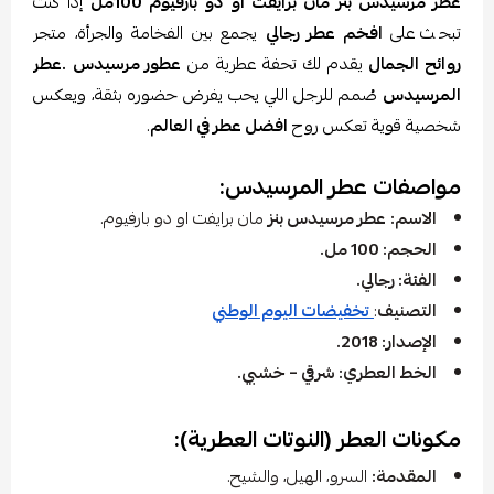
عطر مرسيدس بنز مان برايفت او دو بارفيوم 100مل
إذا كنت
تبحث على
افخم عطر رجالي
يجمع بين الفخامة والجرأة، متجر
روائح الجمال
يقدم لك تحفة عطرية من
عطور مرسيدس
.عطر
المرسيدس
صُمم للرجل اللي يحب يفرض حضوره بثقة، ويعكس
شخصية قوية تعكس روح
افضل عطر في العالم
.
مواصفات عطر المرسيدس:
الاسم:
عطر مرسيدس بنز
مان برايفت او دو بارفيوم.
الحجم: 100 مل.
الفئة: رجالي.
التصنيف
:
تخفيضات اليوم الوطني
الإصدار: 2018.
الخط العطري: شرقي – خشبي.
مكونات العطر (النوتات العطرية):
المقدمة:
السرو، الهيل، والشيح.