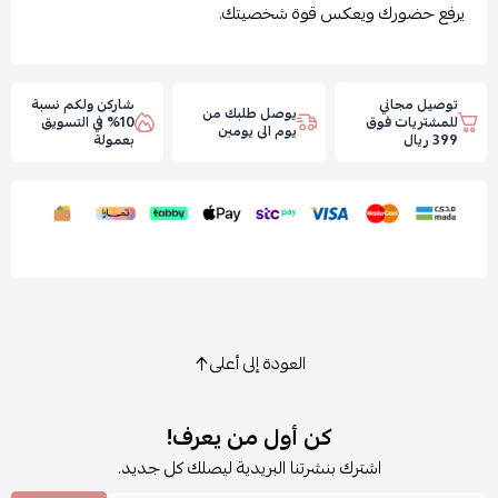
يرفع حضورك ويعكس قوة شخصيتك.
توصيل مجاني
شاركن ولكم نسبة
يوصل طلبك من
للمشتريات فوق
10% في التسويق
يوم الى يومين
399 ريال
بعمولة
العودة إلى أعلى
كن أول من يعرف!
اشترك بنشرتنا البريدية ليصلك كل جديد.