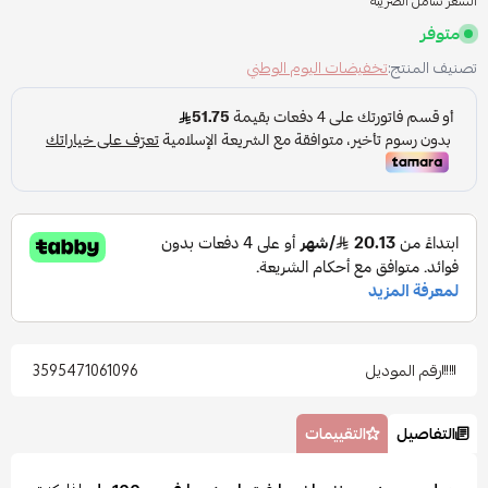
السعر شامل الضريبه
متوفر
تصنيف المنتج:
تخفيضات اليوم الوطني
رقم الموديل
3595471061096
التفاصيل
التقييمات